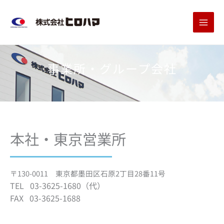
内
容
を
ス
キ
事業所・グループ会社
ッ
プ
本社・東京営業所
〒130-0011 東京都墨田区石原2丁目28番11号
TEL 03-3625-1680（代）
​FAX 03-3625-1688