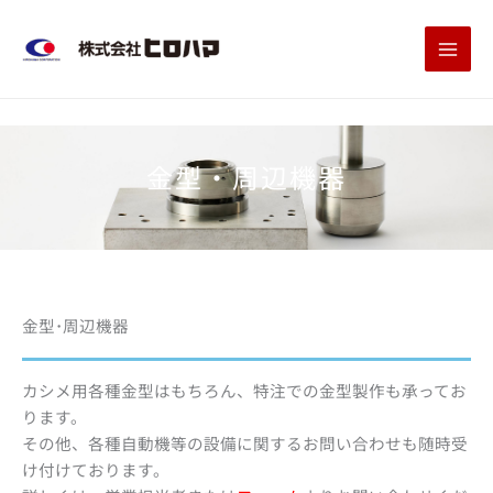
内
容
を
ス
キ
ッ
金型・周辺機器
プ
金型･周辺機器
カシメ用各種金型はもちろん、特注での金型製作も承ってお
ります。
その他、各種自動機等の設備に関するお問い合わせも随時受
け付けております。